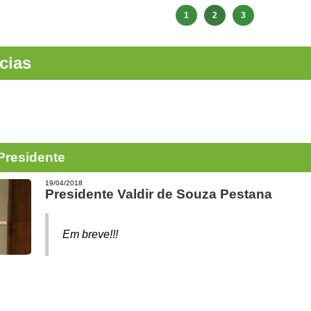
1
2
3
cias
Presidente
19/04/2018
Presidente Valdir de Souza Pestana
Em breve!!!