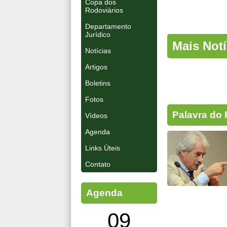
Copa dos
Rodoviários
Departamento
Jurídico
Mais Notí
Notícias
Artigos
Boletins
Fotos
Palavra do 
Vídeos
Agenda
Links Úteis
Contato
Agenda
09