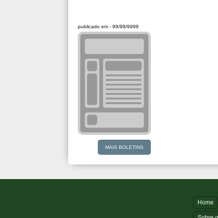
publicado em -
99/99/9999
MAIS BOLETINS
Home
Sobre o