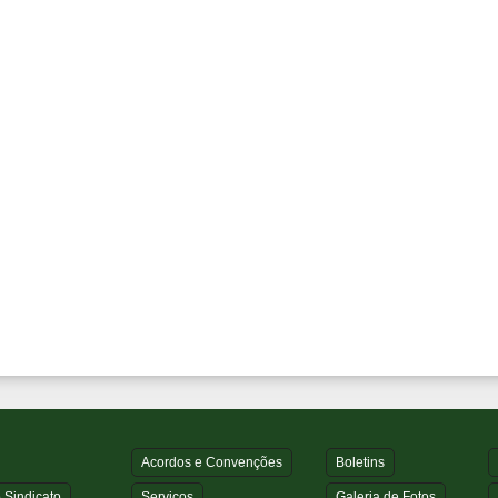
Acordos e Convenções
Boletins
 Sindicato
Serviços
Galeria de Fotos