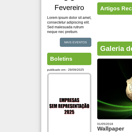
Fevereiro
Artigos Re
Lorem ipsum dolor sit amet,
consectetur adipiscing elit.
Sed malesuada rutrum
neque nec pretium.
MAIS EVENTOS
Galeria d
Boletins
publicado em - 29/09/2025
01/05/2018
Wallpaper